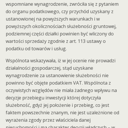
wspomniane wynagrodzenie, zwróciła się z pytaniem
do organu podatkowego, czy przychód uzyskany z
ustanowionej na powyższych warunkach i w
powyższych okolicznościach służebności gruntowej,
podziemnej części działki powinien być wliczony do
wartości sprzedaży zgodnie z art. 113 ustawy o
podatku od towarów i usług.
Wspólnota wskazywała, iż w jej ocenie nie prowadzi
działalności gospodarczej, stąd uzyskane
wynagrodzenie za ustanowienie służebności nie
powinno być objęte podatkiem VAT. Wspólnota z
oczywistych względów nie miała żadnego wpływu na
decyzje przebiegu inwestycji której dotyczyła
służebność, gdyż jej położenie i przebieg, co jest
faktem powszechnie znanym, nie jest uzależnione od
wyrażenia zgody przez właściciela danej
nieruchomości i ma charakter decyzji władczych – w