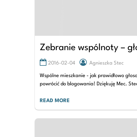
Zebranie wspólnoty – g
2016-02-04
Agnieszka Stec
Wspólne mieszkanie - jak prawidłowo głos
powrócić do blogowania! Dziękuję Mec. St
READ MORE